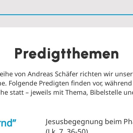
Predigtthemen
eihe von Andreas Schäfer richten wir unsere
e. Folgende Predigten finden vor, währen
e statt – jeweils mit Thema, Bibelstelle u
rnd”
Jesusbegegnung beim Ph
(Lk. 7, 36-50)