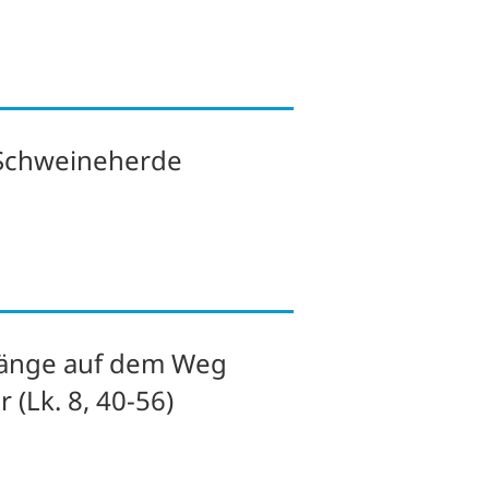
 Schweineherde
änge auf dem Weg
er
(Lk. 8, 40-56)