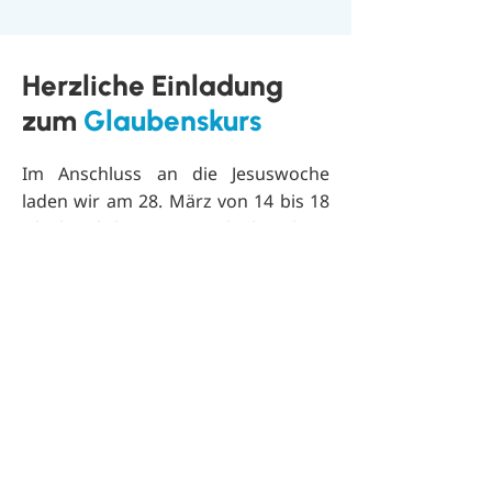
Herzliche Einladung
zum
Glaubenskurs
Im Anschluss an die Jesuswoche
laden wir am 28. März von 14 bis 18
Uhr herzlich zu einem Glaubenskurs
ein, bei dem die Grundlagen des
christlichen Glaubens anschaulich
erklärt werden – mit Raum für
Fragen und Gespräche.
M
elden Sie
sich gerne an.
Anmelden