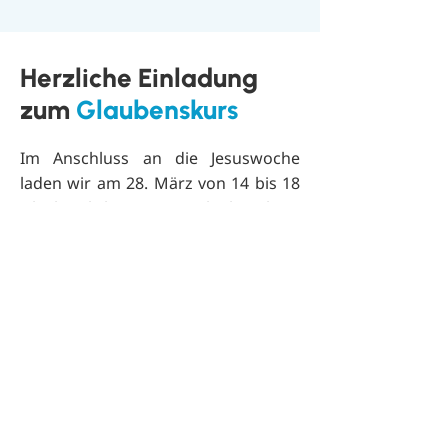
Herzliche Einladung
zum
Glaubenskurs
Im Anschluss an die Jesuswoche
laden wir am 28. März von 14 bis 18
Uhr herzlich zu einem Glaubenskurs
ein, bei dem die Grundlagen des
christlichen Glaubens anschaulich
erklärt werden – mit Raum für
Fragen und Gespräche.
M
elden Sie
sich gerne an.
Anmelden