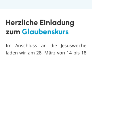
Herzliche Einladung
zum
Glaubenskurs
Im Anschluss an die Jesuswoche
laden wir am 28. März von 14 bis 18
Uhr herzlich zu einem Glaubenskurs
ein, bei dem die Grundlagen des
christlichen Glaubens anschaulich
erklärt werden – mit Raum für
Fragen und Gespräche.
M
elden Sie
sich gerne an.
Anmelden